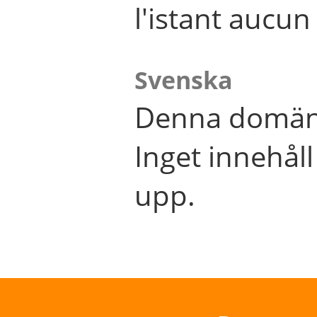
l'istant aucu
Svenska
Denna domän 
Inget innehål
upp.